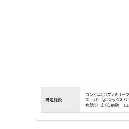
コンビニ①：ファミリー
周辺施設
スーパー②：マックスバ
病院①：さくら病院 12