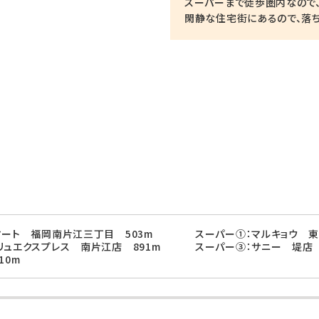
スーパーまで徒歩圏内なので
閑静な住宅街にあるので、落
マート 福岡南片江三丁目 503m
スーパー①：マルキョウ 東
リュエクスプレス 南片江店 891m
スーパー③：サニー 堤店 
10m