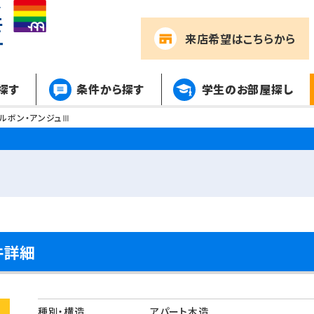
来店希望
はこちらから
探す
条件から探す
学生のお部屋探し
ルボン・アンジュⅢ
件詳細
種別・構造
アパート木造