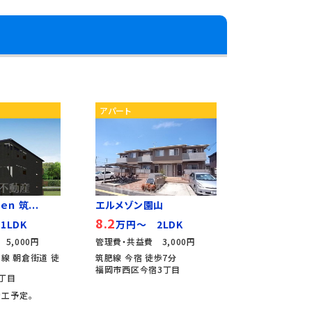
アパート
ｎ 筑...
エルメゾン園山
8.2
1LDK
万円～ 2LDK
5,000円
管理費・共益費 3,000円
線 朝倉街道 徒
筑肥線 今宿 徒歩7分
福岡市西区今宿3丁目
丁目
竣工予定。