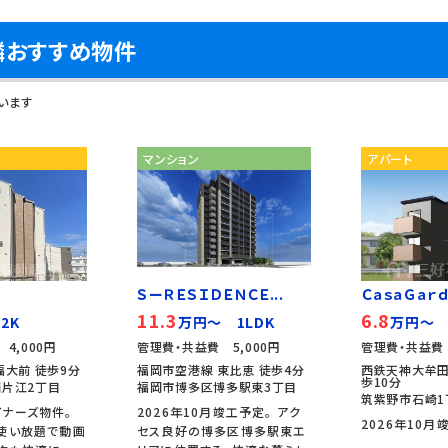
隣おすすめ物件
います
マンション
アパート
ＳーＲＥＳＩＤＥＮＣＥ...
ＣａｓａＧａｒｄｅ
11.3
6.8
2K
万円～ 1LDK
万円～ 
4,000円
管理費・共益費 5,000円
管理費・共益費 
福大前 徒歩9分
福岡市空港線 東比恵 徒歩4分
西鉄天神大牟田
歩10分
片江2丁目
福岡市博多区博多駅東3丁目
筑紫野市石崎1
ナーズ物件。
2026年10月竣工予定。 アク
2026年10月
使い放題で動画
セス良好の博多区博多駅東エ