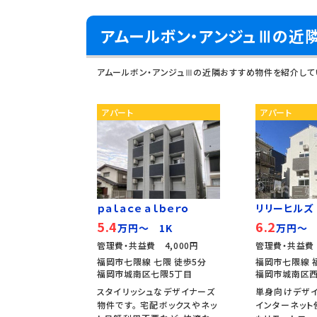
アムールボン・アンジュⅢの近
アムールボン・アンジュⅢの近隣おすすめ物件を紹介して
アパート
アパート
ｐａｌａｃｅ ａｌｂｅｒｏ
リリーヒルズ
5.4
6.2
万円～ 1K
万円～ 
管理費・共益費 4,000円
管理費・共益費 
福岡市七隈線 七隈 徒歩5分
福岡市七隈線 
福岡市城南区七隈5丁目
福岡市城南区西
スタイリッシュなデザイナーズ
単身向けデザイ
物件です。 宅配ボックスやネッ
インターネット