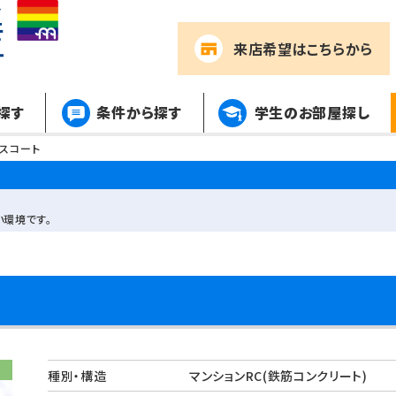
来店希望
はこちらから
探す
条件から探す
学生のお部屋探し
スコート
い環境です。
種別・構造
マンションRC(鉄筋コンクリート)