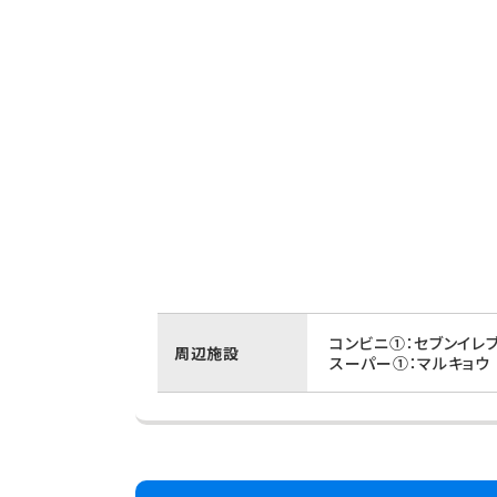
コンビニ①：セブンイレ
周辺施設
スーパー①：マルキョウ