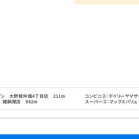
ブン 大野城仲畑4丁目店 211m
コンビニ②：デイリーヤマザ
 雑餉隈店 982m
スーパー②：マックスバリュ