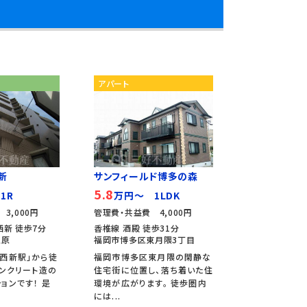
アパート
新
サンフィールド博多の森
5.8
1R
万円～ 1LDK
3,000円
管理費・共益費 4,000円
西新 徒歩7分
香椎線 酒殿 徒歩31分
祖原
福岡市博多区東月隈3丁目
西新駅」から徒
福岡市博多区東月隈の閑静な
コンクリート造の
住宅街に位置し、落ち着いた住
ョンです！ 是
環境が広がります。 徒歩圏内
には...