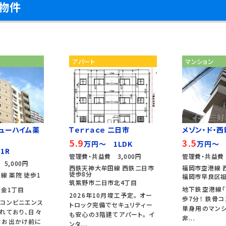
物件
アパート
マンション
ューハイム薬
Ｔｅｒｒａｃｅ 二日市
メゾン・ド・西
5.9
3.5
万円～ 1LDK
万円～ 
1R
管理費・共益費 3,000円
管理費・共益費 
5,000円
西鉄天神大牟田線 西鉄二日市
福岡市空港線 
徒歩8分
線 薬院 徒歩1
福岡市早良区
筑紫野市二日市北4丁目
地下鉄空港線「
金1丁目
2026年10月竣工予定。 オー
歩7分！ 鉄骨
コンビニエンス
トロック完備でセキュリティー
単身用のマンシ
れており、日々
も安心の3階建てアパート。 イ
非...
なお出かけ前に
ンタ...