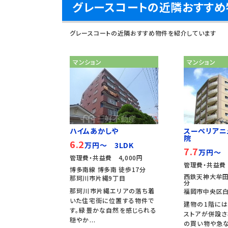
グレースコートの近隣おすすめ
グレースコートの近隣おすすめ物件を紹介しています
マンション
マンション
ハイムあかしや
スーペリアニ
院
6.2
万円～ 3LDK
7.7
万円～ 
管理費・共益費 4,000円
管理費・共益費 
博多南線 博多南 徒歩17分
西鉄天神大牟田
那珂川市片縄9丁目
分
那珂川市片縄エリアの落ち着
福岡市中央区白
いた住宅街に位置する物件で
建物の1階には
す。緑豊かな自然を感じられる
ストアが併設さ
穏やか...
の買い物や急