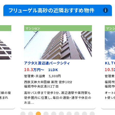
フリューゲル高砂の近隣おすすめ物件
マンション
マン
アクタス渡辺通パークシティ
ＫＬ 
10.3
10.5
万円～ 1LDK
管理費・共益費 5,000円
管理費
西鉄天神大牟田線 薬院 徒歩10分
福岡市
福岡市中央区清川2丁目
福岡市
隈線の複
高砂バス停まで徒歩3分、渡辺通駅や薬院駅も
オート
恵まれ
徒歩圏内に位置し、毎日の通勤・通学や休日の
ト使い
お出...