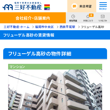
来店希望
0
会社紹介・店舗案内
閲覧履歴
お気に入り
リクエスト
三好不動産:ホーム
福岡市中央区
西鉄平尾駅
フリューゲル高砂
フリューゲル高砂の賃貸情報
フリューゲル高砂の物件詳細
マンション