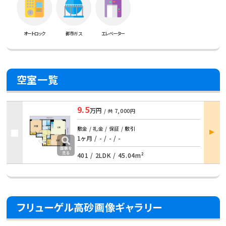
オートロック
都市ガス
エレベーター
空室一覧
9.5
万円
/ 共
7,000円
部屋
敷金 / 礼金 / 保証 / 敷引
詳細
1ヶ月 / - / - / -
401 /
2LDK
/
45.04m²
フリューゲル高砂画像ギャラリー