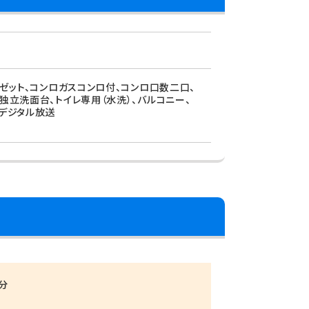
ーゼット、コンロガスコンロ付、コンロ口数二口、
独立洗面台、トイレ専用（水洗）、バルコニー、
上デジタル放送
分