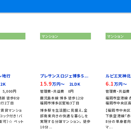
マンション
マンション
レ地行
プレサンスロジェ博多Ｓ...
ルピエ天神北
15.9
6.1
2K
万円～ 2LDK
万円～ 
5,000円
管理費・共益費 0円
管理費・共益費 
西新 徒歩8分
鹿児島本線 博多 徒歩12分
福岡市空港線 
行2丁目
福岡市博多区堅粕3丁目
福岡市中央区長
分賃貸マンショ
博多駅を生活圏に見据え、全
【福岡市中央区
ロック付き！バ
邸南東向きの快適な暮らしを
下鉄空港線「赤
型可）☆ ペット
実現する分譲マンション。 徒歩
8分の単身者向
10分...
マ...