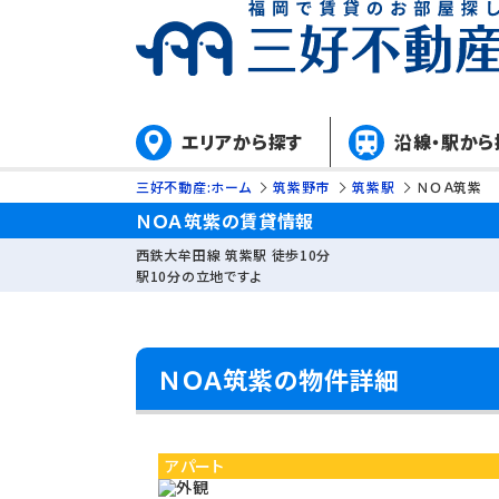
エリアから探す
沿線・駅から
三好不動産:ホーム
筑紫野市
筑紫駅
ＮＯＡ筑紫
ＮＯＡ筑紫の賃貸情報
西鉄大牟田線 筑紫駅 徒歩10分
駅10分の立地ですよ
ＮＯＡ筑紫の物件詳細
アパート