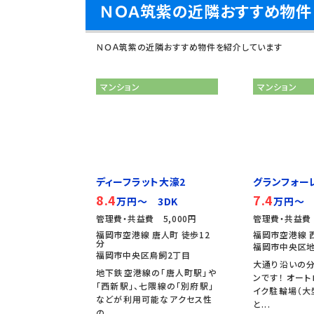
ＮＯＡ筑紫の近隣おすすめ物件
ＮＯＡ筑紫の近隣おすすめ物件を紹介しています
マンション
マンション
ディーフラット大濠2
グランフォー
8.4
7.4
万円～ 3DK
万円～ 
管理費・共益費 5,000円
管理費・共益費 
福岡市空港線 唐人町 徒歩12
福岡市空港線 
分
福岡市中央区地
福岡市中央区鳥飼2丁目
大通り沿いの
地下鉄空港線の「唐人町駅」や
ンです！ オート
「西新駅」、七隈線の「別府駅」
イク駐輪場（大
などが利用可能なアクセス性
と...
の...