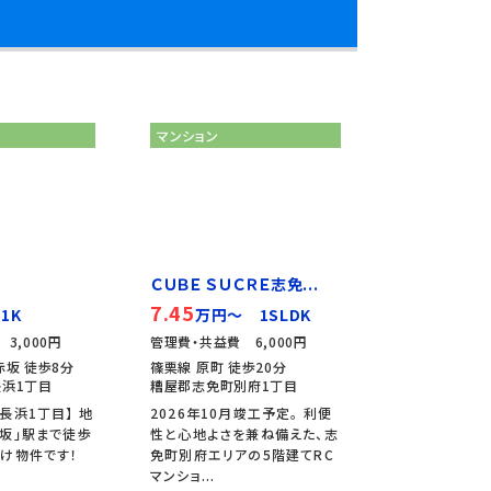
マンション
ＣＵＢＥ ＳＵＣＲＥ志免...
7.45
1K
万円～ 1SLDK
3,000円
管理費・共益費 6,000円
赤坂 徒歩8分
篠栗線 原町 徒歩20分
浜1丁目
糟屋郡志免町別府1丁目
長浜1丁目】 地
2026年10月竣工予定。 利便
坂」駅まで徒歩
性と心地よさを兼ね備えた、志
け物件です！
免町別府エリアの5階建てRC
マンショ...