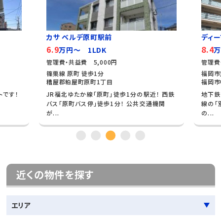
カサ ベルデ原町駅前
ディー
6.9
8.4
万円～ 1LDK
万
管理費・共益費 5,000円
管理費
篠栗線 原町 徒歩1分
福岡市
糟屋郡粕屋町原町1丁目
福岡市
トです！
JR福北ゆたか線「原町」徒歩1分の駅近！ 西鉄
地下鉄
バス「原町バス停」徒歩1分！ 公共交通機関
線の「
が...
の...
近くの物件を探す
エリア