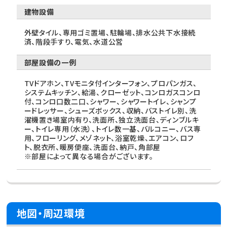
建物設備
外壁タイル、専用ゴミ置場、駐輪場、排水公共下水接続
済、階段手すり、電気、水道公営
部屋設備の一例
TVドアホン、TVモニタ付インターフォン、プロパンガス、
システムキッチン、給湯、クローゼット、コンロガスコンロ
付、コンロ口数二口、シャワー、シャワートイレ、シャンプ
ードレッサー、シューズボックス、収納、バストイレ別、洗
濯機置き場室内有り、洗面所、独立洗面台、ディンブルキ
ー、トイレ専用（水洗）、トイレ数一基、バルコニー、バス専
用、フローリング、メゾネット、浴室乾燥、エアコン、ロフ
ト、脱衣所、暖房便座、洗面台、納戸、角部屋
※部屋によって異なる場合がございます。
地図・周辺環境