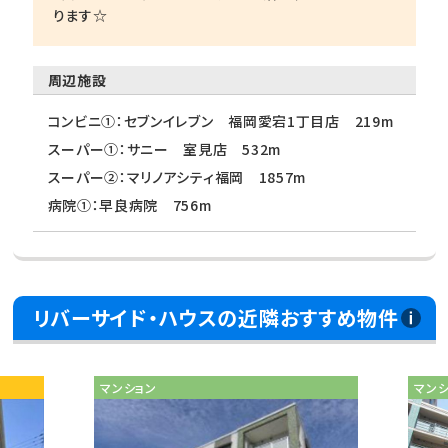
ります☆
周辺施設
コンビニ①：セブンイレブン 福岡愛宕1丁目店 219m
スーパー①：サニー 室見店 532m
スーパー②：マリノアシティ福岡 1857m
病院①：早良病院 756m
リバーサイド・ハウスの近隣おすすめ物件
マンション
マン