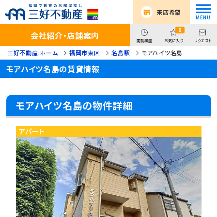
来店希望
0
会社紹介・店舗案内
閲覧履歴
お気に入り
リクエスト
三好不動産:ホーム
福岡市東区
名島駅
モアハイツ名島
モアハイツ名島の賃貸情報
モアハイツ名島の物件詳細
アパート