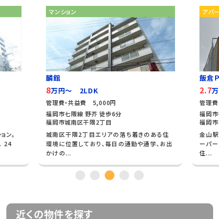
マンション
アパ
麟館
飯倉Ｐ
8
2.7
万円～ 2LDK
万
管理費・共益費 5,000円
管理費
福岡市七隈線 野芥 徒歩6分
福岡市
福岡市城南区干隈2丁目
福岡市
ョン。
城南区干隈2丁目エリアの落ち着きのある住
金山駅
 24
環境に位置しており、毎日の通勤や通学、お出
ーパー
かけの...
住...
近くの物件を探す