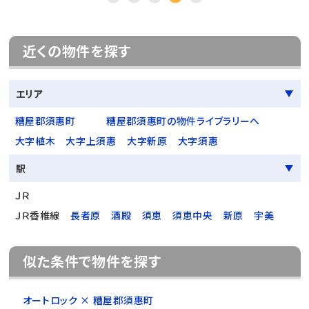
近くの物件を探す
エリア
糟屋郡須惠町
糟屋郡須惠町の物件ライブラリーへ
大字植木
大字上須惠
大字新原
大字須惠
駅
ＪＲ
ＪＲ香椎線
長者原
酒殿
須恵
須恵中央
新原
宇美
似た条件で物件を探す
オートロック × 糟屋郡須惠町