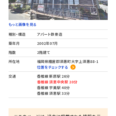
もっと画像を見る
種別・構造
アパート鉄骨造
築年月
2002年07月
階数
2階建て
所在地
福岡県糟屋郡須惠町大字上須惠88-1
位置をチェックする
交通
香椎線 新原駅 26分
香椎線 須恵中央駅 20分
香椎線 宇美駅 40分
香椎線 須恵駅 33分