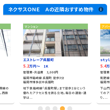
ネクサスＯＮＥ Ａの近隣おすすめ物件
マンション
アパ
エストレーア呉服町
ｓｔｙ
5.2
5.4
万円～ 1K
万
管理費・共益費 3,000円
管理費
福岡市箱崎線 呉服町 徒歩3分
筑肥線
福岡市博多区中呉服町
福岡市
隈線の
地下鉄箱崎線「呉服町駅」まで徒歩2分という
下山門
。西鉄
優れたアクセス性を誇る立地。毎日の通勤・通
てのア
学は...
り、...