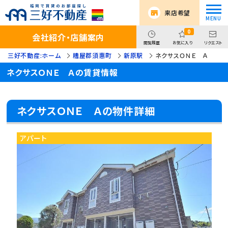
来店希望
0
会社紹介・店舗案内
閲覧履歴
お気に入り
リクエスト
三好不動産:ホーム
糟屋郡須惠町
新原駅
ネクサスＯＮＥ Ａ
ネクサスＯＮＥ Ａの賃貸情報
ネクサスＯＮＥ Ａの物件詳細
アパート