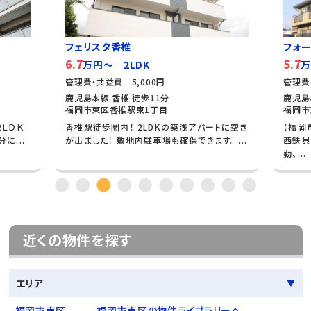
フェリスタ香椎
フォ
6.7
5.7
万円～ 2LDK
万
管理費・共益費 5,000円
管理費
鹿児島本線 香椎 徒歩11分
鹿児島
福岡市東区香椎駅東1丁目
福岡市
2ＬＤＫ
香椎駅徒歩圏内！ 2LDKの築浅アパートに空き
【福岡
に...
が出ました！ 敷地内駐車場も確保できます。 ...
西鉄貝
勤、...
近くの物件を探す
エリア
福岡市東区
福岡市東区の物件ライブラリーへ