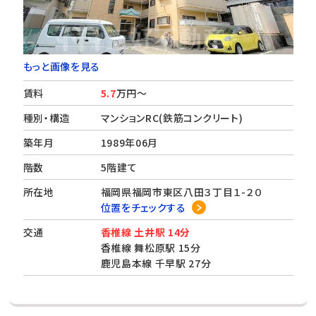
もっと画像を見る
賃料
5.7
万円～
種別・構造
マンションRC(鉄筋コンクリート)
築年月
1989年06月
階数
5階建て
所在地
福岡県福岡市東区八田３丁目１-２０
位置をチェックする
交通
香椎線 土井駅 14分
香椎線 舞松原駅 15分
鹿児島本線 千早駅 27分