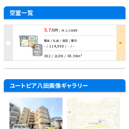
空室一覧
5.7
万円
/ 共
2,500円
部屋
敷金 / 礼金 / 保証 / 敷引
詳細
- / 114,000 / - / -
302 /
2LDK
/
45.34m²
ユートピア八田画像ギャラリー