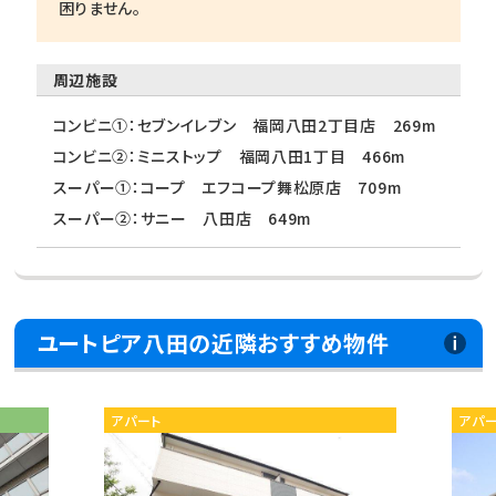
困りません。
周辺施設
コンビニ①：セブンイレブン 福岡八田2丁目店 269m
コンビニ②：ミニストップ 福岡八田1丁目 466m
スーパー①：コープ エフコープ舞松原店 709m
スーパー②：サニー 八田店 649m
ユートピア八田の近隣おすすめ物件
アパート
アパ