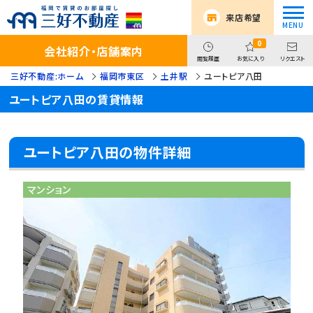
来店希望
0
会社紹介・店舗案内
閲覧履歴
お気に入り
リクエスト
三好不動産:ホーム
福岡市東区
土井駅
ユートピア八田
ユートピア八田の賃貸情報
ユートピア八田の物件詳細
マンション