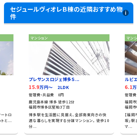
セジュールヴィオレＢ棟の近隣おすすめ物
件
マンション
マン
プレサンスロジェ博多Ｓ...
ルピ
15.9
6.1
万円～ 2LDK
万
管理費・共益費 0円
管理費
鹿児島本線 博多 徒歩12分
福岡市
福岡市博多区堅粕3丁目
福岡市
オートロ
博多駅を生活圏に見据え、全邸南東向きの快
【福岡
と...
適な暮らしを実現する分譲マンション。 徒歩10
坂」駅
分...
マ...