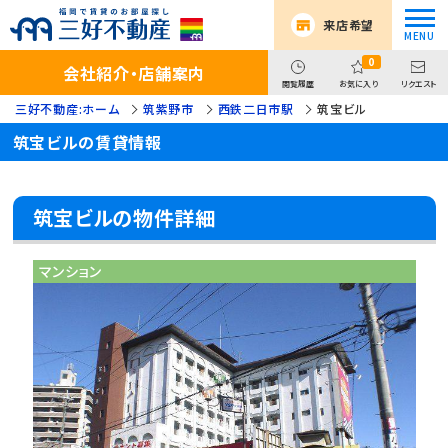
来店希望
0
会社紹介・店舗案内
閲覧履歴
お気に入り
リクエスト
三好不動産:ホーム
筑紫野市
西鉄二日市駅
筑宝ビル
筑宝ビルの賃貸情報
筑宝ビルの物件詳細
マンション