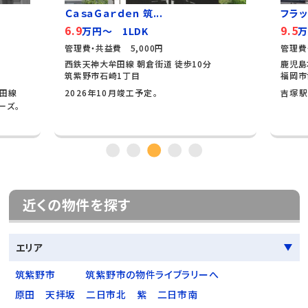
ＣａｓａＧａｒｄｅｎ 筑...
フラッ
6.9
9.5
万円～ 1LDK
万
管理費・共益費 5,000円
管理費
西鉄天神大牟田線 朝倉街道 徒歩10分
鹿児島
筑紫野市石崎1丁目
福岡市
牟田線
2026年10月竣工予定。
吉塚駅
ーズ。
近くの物件を探す
エリア
筑紫野市
筑紫野市の物件ライブラリーへ
原田
天拝坂
二日市北
紫
二日市南