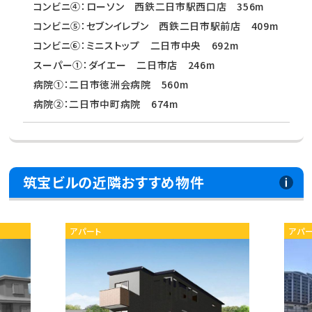
コンビニ④：ローソン 西鉄二日市駅西口店 356m
コンビニ⑤：セブンイレブン 西鉄二日市駅前店 409m
コンビニ⑥：ミニストップ 二日市中央 692m
スーパー①：ダイエー 二日市店 246m
病院①：二日市徳洲会病院 560m
病院②：二日市中町病院 674m
筑宝ビルの近隣おすすめ物件
アパート
アパ