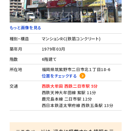
もっと画像を見る
種別・構造
マンションRC(鉄筋コンクリート)
築年月
1979年03月
階数
6階建て
所在地
福岡県筑紫野市二日市北１丁目18-6
位置をチェックする
交通
西鉄大牟田 西鉄二日市駅 5分
西鉄天神大牟田線 紫駅 11分
鹿児島本線 二日市駅 12分
西日本鉄道太宰府線 西鉄五条駅 13分