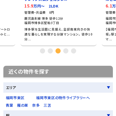
15.9
6.1
万円～ 2LDK
万
管理費・共益費 0円
管理費
鹿児島本線 博多 徒歩12分
福岡市
福岡市博多区堅粕3丁目
福岡市
オートロ
博多駅を生活圏に見据え、全邸南東向きの快
【福岡
と...
適な暮らしを実現する分譲マンション。 徒歩10
坂」駅
分...
マ...
近くの物件を探す
エリア
福岡市東区
福岡市東区の物件ライブラリーへ
青葉
雁の巣
奈多
三苫
駅