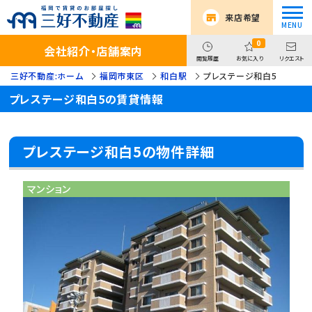
来店希望
0
会社紹介・店舗案内
閲覧履歴
お気に入り
リクエスト
三好不動産:ホーム
福岡市東区
和白駅
プレステージ和白5
プレステージ和白5の賃貸情報
プレステージ和白5の物件詳細
マンション