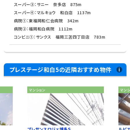
スーパー③：サニー 奈多店 875m
スーパー④：マルキョウ 和白店 1137m
病院①：東福岡和仁会病院 342m
病院②：福岡和白病院 1112m
コンビニ①：サンクス 福岡三苫四丁目店 783m
プレステージ和白5の近隣おすすめ物件
マンション
マン
プレサンスロジェ博多Ｓ...
ルピ