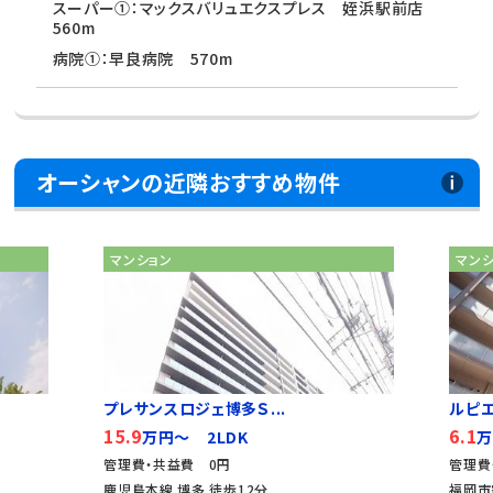
スーパー①：マックスバリュエクスプレス 姪浜駅前店
560m
病院①：早良病院 570m
オーシャンの近隣おすすめ物件
マンション
マン
プレサンスロジェ博多Ｓ...
ルピ
15.9
6.1
万円～ 2LDK
万
管理費・共益費 0円
管理費
鹿児島本線 博多 徒歩12分
福岡市