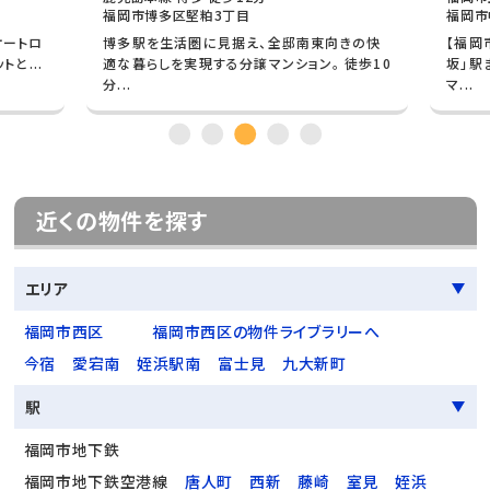
福岡市博多区堅粕3丁目
福岡市
オートロ
博多駅を生活圏に見据え、全邸南東向きの快
【福岡
と...
適な暮らしを実現する分譲マンション。 徒歩10
坂」駅
分...
マ...
近くの物件を探す
エリア
福岡市西区
福岡市西区の物件ライブラリーへ
今宿
愛宕南
姪浜駅南
富士見
九大新町
駅
福岡市地下鉄
福岡市地下鉄空港線
唐人町
西新
藤崎
室見
姪浜