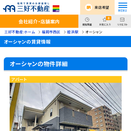
来店希望
0
会社紹介・店舗案内
閲覧履歴
お気に入り
リクエスト
三好不動産:ホーム
福岡市西区
姪浜駅
オーシャン
オーシャンの賃貸情報
オーシャンの物件詳細
アパート