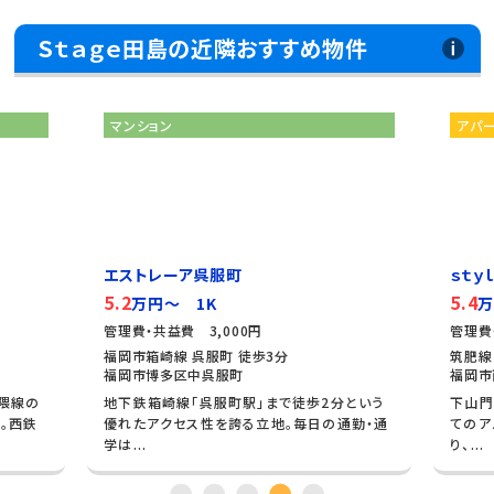
Ｓｔａｇｅ田島の近隣おすすめ物件
マンション
アパ
エストレーア呉服町
ｓｔｙ
5.2
5.4
万円～ 1K
万
管理費・共益費 3,000円
管理費
福岡市箱崎線 呉服町 徒歩3分
筑肥線
福岡市博多区中呉服町
福岡市
隈線の
地下鉄箱崎線「呉服町駅」まで徒歩2分という
下山門
。西鉄
優れたアクセス性を誇る立地。毎日の通勤・通
てのア
学は...
り、...