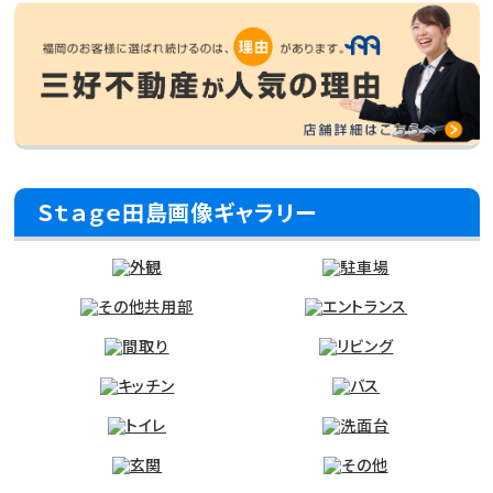
Ｓｔａｇｅ田島画像ギャラリー