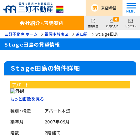
来店希望
0
会社紹介・店舗案内
閲覧履歴
お気に入り
リクエスト
三好不動産:ホーム
福岡市城南区
茶山駅
Ｓｔａｇｅ田島
Ｓｔａｇｅ田島の賃貸情報
Ｓｔａｇｅ田島の物件詳細
アパート
もっと画像を見る
種別・構造
アパート木造
築年月
2007年09月
階数
2階建て