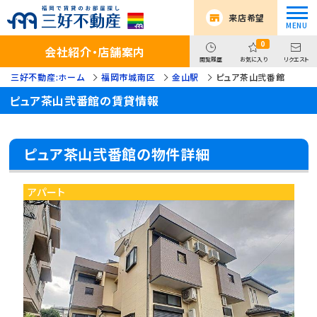
来店希望
0
会社紹介・店舗案内
閲覧履歴
お気に入り
リクエスト
三好不動産:ホーム
福岡市城南区
金山駅
ピュア茶山弐番館
ピュア茶山弐番館の賃貸情報
ピュア茶山弐番館の物件詳細
アパート