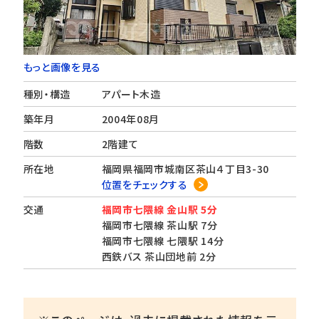
もっと画像を見る
種別・構造
アパート木造
築年月
2004年08月
階数
2階建て
所在地
福岡県福岡市城南区茶山４丁目3-30
位置をチェックする
交通
福岡市七隈線 金山駅 5分
福岡市七隈線 茶山駅 7分
福岡市七隈線 七隈駅 14分
西鉄バス 茶山団地前 2分