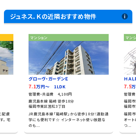
ジュネス．Ｋの近隣おすすめ物件
マンション
マン
グローヴ・ガーデンＥ
ＨＡＬ
7.1
7.5
万円～ 1LDK
万
管理費・共益費 4,100円
管理費
鹿児島本線 箱崎 徒歩10分
福岡市
福岡市東区筥松3丁目
福岡市
に配慮
JR鹿児島本線「箱崎駅」から徒歩10分！通勤通
福岡市
す。 宅
学にも便利です☆ インターネット使い放題な
オート
のも...
つ...