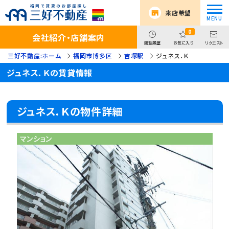
来店希望
0
会社紹介・店舗案内
閲覧履歴
お気に入り
リクエスト
三好不動産:ホーム
福岡市博多区
吉塚駅
ジュネス．Ｋ
ジュネス．Ｋの賃貸情報
ジュネス．Ｋの物件詳細
マンション