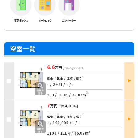
宅配ボックス
オートロック
エレベーター
空室一覧
6.6
万円
/ 共
4,000円
部屋
敷金 / 礼金 / 保証 / 敷引
詳細
- / 2ヶ月 / - / -
203 /
1LDK
/
36.07m²
7
万円
/ 共
4,000円
部屋
敷金 / 礼金 / 保証 / 敷引
詳細
- / 140,000 / - / -
1103 /
1LDK
/
36.07m²