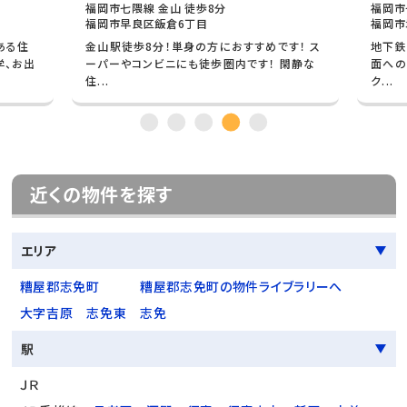
福岡市七隈線 金山 徒歩8分
福岡市
福岡市早良区飯倉6丁目
福岡市
ある住
金山駅徒歩8分！単身の方におすすめです！ ス
地下鉄
学、お出
ーパーやコンビニにも徒歩圏内です！ 閑静な
面への
住...
ク...
近くの物件を探す
エリア
糟屋郡志免町
糟屋郡志免町の物件ライブラリーへ
大字吉原
志免東
志免
駅
ＪＲ