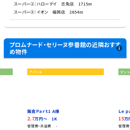
スーパー②：ハローデイ 志免店 1715m
スーパー③：イオン 福岡店 2654m
プロムナード・セリーヌ参番館の近隣おすす
め物件
アパート
マン
飯倉Ｐａｒｔ1 Ａ棟
Ｌｅ 
2.7
15
万円～ 1K
万
管理費・共益費 -
管理費