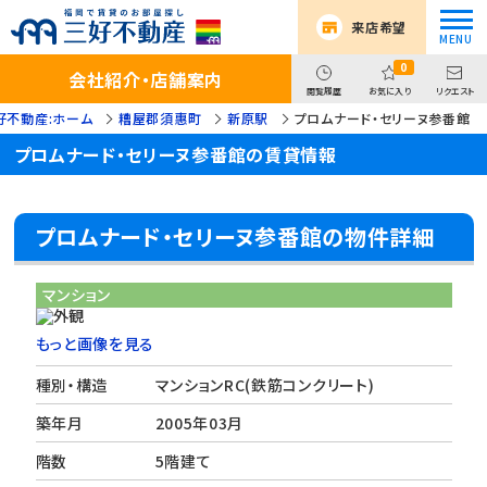
来店希望
0
会社紹介・店舗案内
閲覧履歴
お気に入り
リクエスト
好不動産:ホーム
糟屋郡須惠町
新原駅
プロムナード・セリーヌ参番館
プロムナード・セリーヌ参番館の賃貸情報
プロムナード・セリーヌ参番館の物件詳細
マンション
もっと画像を見る
種別・構造
マンションRC(鉄筋コンクリート)
築年月
2005年03月
階数
5階建て