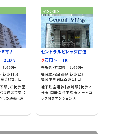
マンション
・ミマナ
セントラルビレッジ百道
5
 2LDK
万円～ 1K
6,000円
管理費・共益費 5,000円
 徒歩11分
福岡空港線 藤崎 徒歩2分
光寺町2丁目
福岡市早良区百道2丁目
下駅」が徒歩圏
地下鉄空港線【藤崎駅】徒歩2
バス停まで徒歩
分★ 閑静な住宅街★オートロ
アへの通勤・通
ック付きマンション★