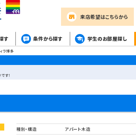
来店希望
はこちらから
探す
条件から探す
学生のお部屋探し
ィラ博多
です！
種別・構造
アパート木造