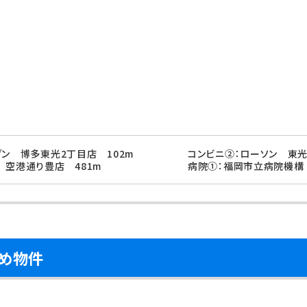
ブン 博多東光2丁目店 102m
コンビニ②：ローソン 東光
 空港通り豊店 481m
病院①：福岡市立病院機構 
め物件