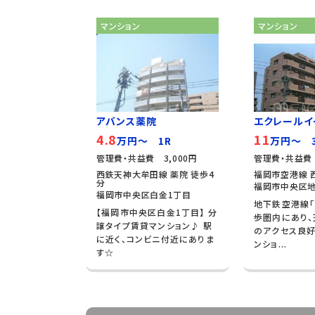
マンション
マンション
アバンス薬院
エクレールイ
4.8
11
万円～ 1R
万円～ 3
管理費・共益費 3,000円
管理費・共益費
西鉄天神大牟田線 薬院 徒歩4
福岡市空港線 
分
福岡市中央区地
福岡市中央区白金1丁目
地下鉄空港線「
【福岡市中央区白金1丁目】 分
歩圏内にあり
譲タイプ賃貸マンション♪ 駅
のアクセス良
に近く、コンビニ付近にありま
ンショ...
す☆