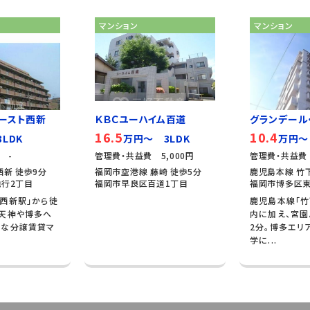
マンション
マンション
ースト西新
ＫＢＣユーハイム百道
グランデール
16.5
10.4
LDK
万円～ 3LDK
万円～
 -
管理費・共益費 5,000円
管理費・共益費 
西新 徒歩9分
福岡市空港線 藤崎 徒歩5分
鹿児島本線 竹下
行2丁目
福岡市早良区百道1丁目
福岡市博多区東
西新駅」から徒
鹿児島本線「竹
、天神や博多へ
内に加え、宮園
好な分譲賃貸マ
2分。博多エリ
学に...