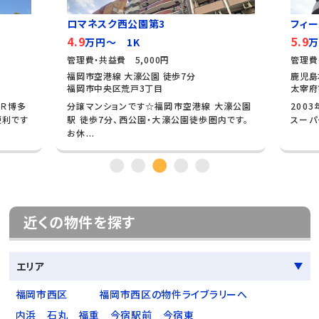
ロマネスク西公園第3
フィ
4.9
5.9
万円～ 1K
万
管理費・共益費 5,000円
管理費
福岡市空港線 大濠公園 徒歩7分
鹿児島
福岡市中央区荒戸3丁目
太宰府
ＪＲ博多
分譲マンションです☆福岡市空港線 大濠公園
200
便利です
駅 徒歩7分、西公園・大濠公園徒歩圏内です。
スーパ
お休...
近くの物件を探す
エリア
福岡市西区
福岡市西区の物件ライブラリーへ
内浜
石丸
福重
今宿駅前
今宿東