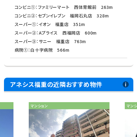
コンビニ①：ファミリーマート 西体育館前 263m
コンビニ②：セブンイレブン 福岡石丸店 328m
スーパー①：イオン 福重店 351m
スーパー②：Aプライス 西福岡店 600m
スーパー③：サニー 福重店 763m
病院①：白十字病院 566m
アネシス福重の近隣おすすめ物件
マンション
マン