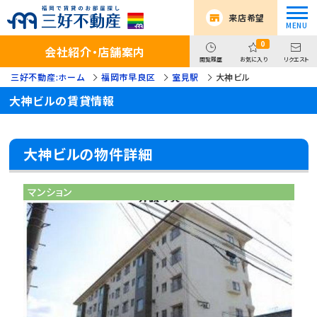
来店希望
0
会社紹介・店舗案内
閲覧履歴
お気に入り
リクエスト
三好不動産:ホーム
福岡市早良区
室見駅
大神ビル
大神ビルの賃貸情報
大神ビルの物件詳細
マンション