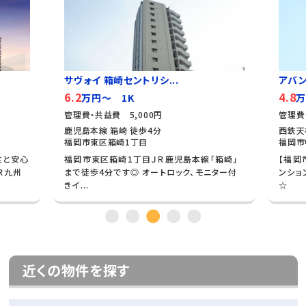
サヴォイ 箱崎セントリシ...
アバ
6.2
4.8
万円～ 1K
万
管理費・共益費 5,000円
管理費
鹿児島本線 箱崎 徒歩4分
西鉄天
福岡市東区箱崎1丁目
福岡市
性と安心
福岡市東区箱崎1丁目ＪＲ鹿児島本線「箱崎」
【福岡
Ｒ九州
まで徒歩4分です◎ オートロック、モニター付
ンショ
きイ...
☆
近くの物件を探す