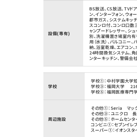
BS放送、CS放送、TVド
ン、インターフォン、ウォ
都市ガス、システムキッチ
スコンロ付、コンロ口数三
ャンプードレッサー、シュ
設備(専有)
別、洗濯機置き場室内有
用（水洗）、バルコニー、
納、浴室乾燥、エアコン、
24時間換気システム、角
ンターキッチン、警備会
学校①：中村学園大学短
学校
学校③：福岡大学 21
学校⑤：福岡医療専門学
その他①：Seria マ
その他③：ユニクロ 長
周辺施設
その他⑤：ホームセンタ
コンビニ①：セブンイレ
スーパー①：イオンスタ