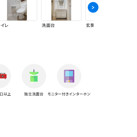
トイレ
洗面台
玄関
そ
2口以上
独立洗面台
モニター付きインターホン