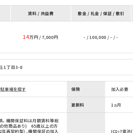
賃料 / 共益費
敷金 / 礼金 / 保証 / 敷引
14
万円 / 7,000円
- / 100,000 / - / -
１丁目3-8
隣駐車場を探す
保険
加入必要
更新料
1ヵ月
須。 機関保証料は月額賃料等総
(その他商品あり) 65歳以上の方
2年再契約型）、機関保証の加入
ICﾛｯｸ電池