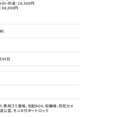
ardｷｰ料金：16,500円
88,000円
約
月03日
造
ク、専用ゴミ置場、宅配BOX、駐輪場、防犯カメ
水道公営、モニタ付オートロック