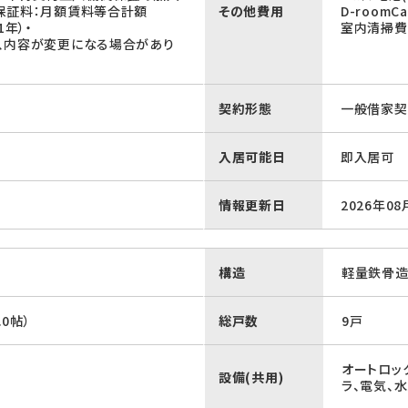
保証料：月額賃料等合計額
その他費用
D-roomC
1年）・
室内清掃費：
、内容が変更になる場合があり
契約形態
一般借家契
入居可能日
即入居可
情報更新日
2026年08
構造
軽量鉄骨
.0帖）
総戸数
9戸
オートロッ
設備(共用)
ラ、電気、