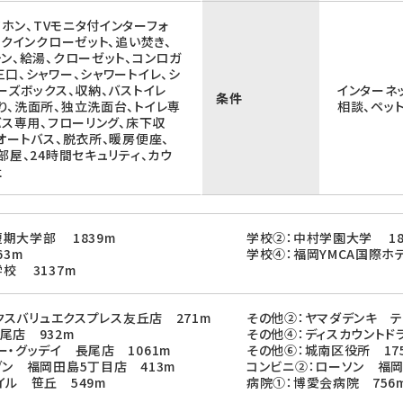
アホン、TVモニタ付インターフォ
ークインクローゼット、追い焚き、
ン、給湯、クローゼット、コンロガ
口、シャワー、シャワートイレ、シ
ーズボックス、収納、バストイレ
インターネ
条件
り、洗面所、独立洗面台、トイレ専
相談、ペッ
バス専用、フローリング、床下収
オートバス、脱衣所、暖房便座、
部屋、24時間セキュリティ、カウ
社
期大学部 1839m
学校②：中村学園大学 18
63m
学校④：福岡YMCA国際ホ
校 3137m
ックスバリュエクスプレス友丘店 271m
その他②：ヤマダデンキ テ
尾店 932m
その他④：ディスカウントド
ー・グッデイ 長尾店 1061m
その他⑥：城南区役所 17
ブン 福岡田島5丁目店 413m
コンビニ②：ローソン 福岡
イル 笹丘 549m
病院①：博愛会病院 756