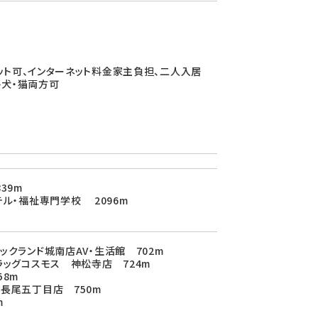
ット可、インターネット料金家主負担、二人入居
ト犬・猫両方可
39m
テル・福祉専門学校 2096m
ックランド城南店AV・生活館 702m
ラッグコスモス 神松寺店 724m
58m
長尾五丁目店 750m
m