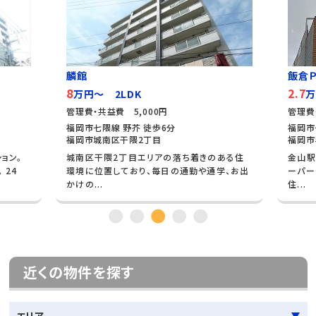
麟館
飯倉Ｐ
8
2.7
万円～ 2LDK
万
管理費・共益費 5,000円
管理費
福岡市七隈線 野芥 徒歩6分
福岡市
福岡市城南区干隈2丁目
福岡市
ョン。
城南区干隈2丁目エリアの落ち着きのある住
金山駅
 24
環境に位置しており、毎日の通勤や通学、お出
ーパー
かけの...
住...
近くの物件を探す