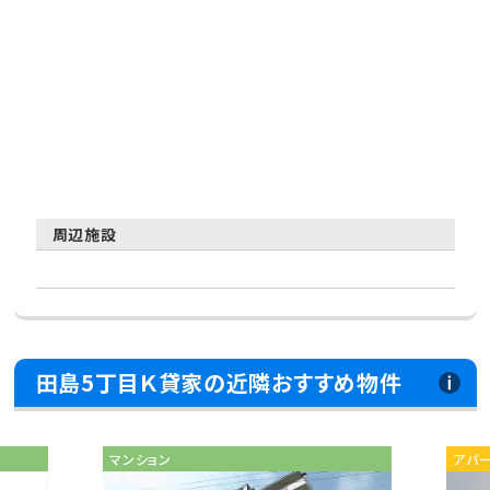
周辺施設
田島5丁目Ｋ貸家の近隣おすすめ物件
マンション
アパ