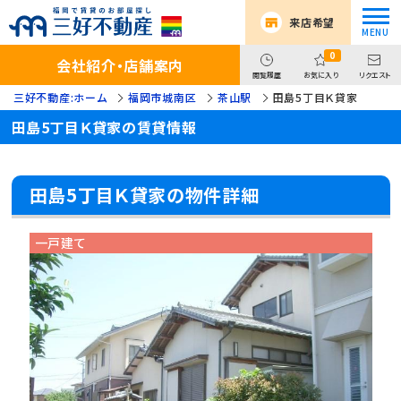
来店希望
0
会社紹介・店舗案内
閲覧履歴
お気に入り
リクエスト
三好不動産:ホーム
福岡市城南区
茶山駅
田島5丁目Ｋ貸家
田島5丁目Ｋ貸家の賃貸情報
田島5丁目Ｋ貸家の物件詳細
一戸建て