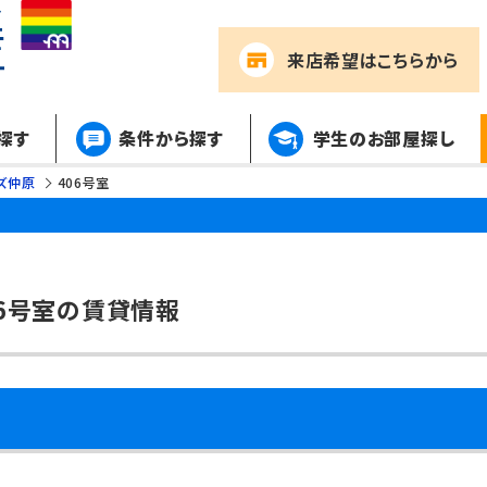
来店希望
はこちらから
探す
条件から探す
学生のお部屋探し
ズ仲原
406号室
06号室の賃貸情報