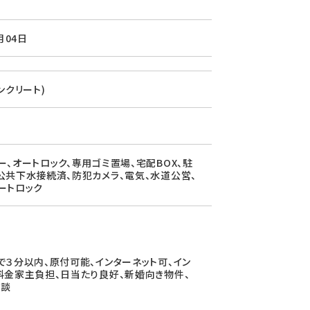
月04日
ンクリート)
ー、オートロック、専用ゴミ置場、宅配BOX、駐
公共下水接続済、防犯カメラ、電気、水道公営、
ートロック
で３分以内、原付可能、インターネット可、イン
料金家主負担、日当たり良好、新婚向き物件、
相談