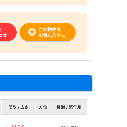
を
この物件を
わせ
お気に入りに
間取 / 広さ
方位
種別 / 築年月
3LDK