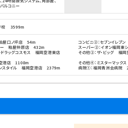
、24時間換気システム、角部屋、
面バルコニー
校 3599m
粕屋口ノ坪店 54m
コンビニ②：セブンイレブン
ー 粕屋仲原店 432m
スーパー②：イオン福岡東シ
ントドラッグコスモス 福岡空港東店
その他②：ザ・ビッグ 福岡
空港店 1108m
その他④：ミスターマックス
ンスタイル 福岡空港店 2379m
病院①：福岡青洲会病院 2