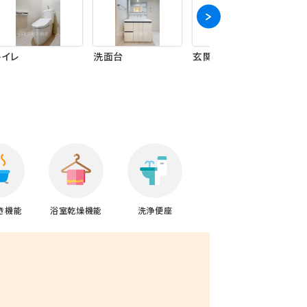
トイレ
洗面台
玄関
そ
き機能
浴室乾燥機能
洗浄便座