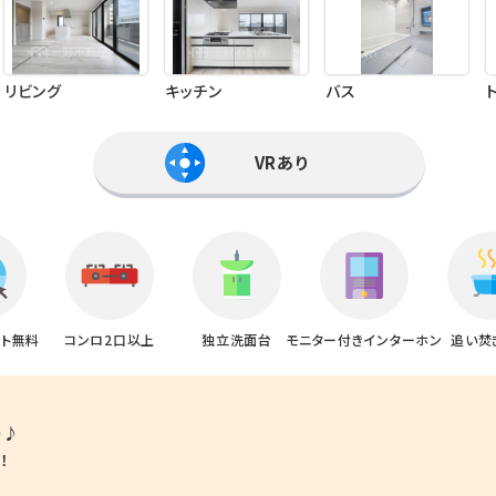
リビング
キッチン
バス
VRあり
ット無料
コンロ2口以上
独立洗面台
モニター付きインターホン
追い焚
り♪
！