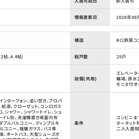
入居可能日
即入居可
情報更新日
2026年08
構造
RC(鉄筋コ
.2帖、4.4帖）
総戸数
25戸
エレベータ
設備(共用)
輪場、排水
モニタ付オ
付インターフォン、追い焚き、プロパ
、給湯、クローゼット、コンロガス
、シャワー、シャワートイレ、シュ
ストイレ別、洗濯機置き場室内有
コンビニま
ダブルバルコニー、ディンブルキ
条件
ターネット
バルコニー、複層ガラス、バス専
二人入居
燥、オートバス、大型シューズボ