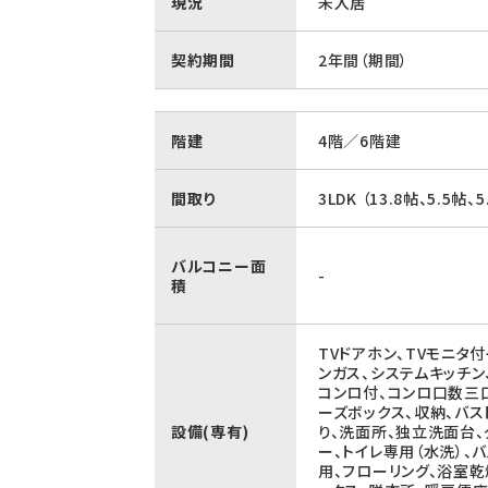
現況
未入居
契約期間
2年間（期間）
階建
4階／6階建
間取り
3LDK （13.8帖、5.5帖、5
バルコニー面
-
積
TVドアホン、TVモニタ
ンガス、システムキッチン
コンロ付、コンロ口数三口
ーズボックス、収納、バ
設備(専有)
り、洗面所、独立洗面台、
ー、トイレ専用（水洗）、
用、フローリング、浴室乾