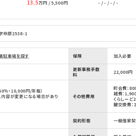
13.5
万円 / 5,500円
- / - / - / -
仲原2538-1
隣駐車場を探す
保険
加入必要
更新事務手数
22,000円
料
町会費：80
0％・10,000円/年毎）
雑費：1,90
、内容が変更になる場合があり
その他費用
くらしーど24
鍵交換費：2
契約形態
一般借家契