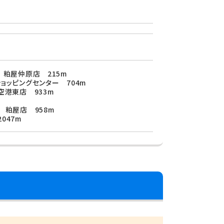
 粕屋仲原店 215m
ョッピングセンター 704m
空港東店 933m
 粕屋店 958m
047m