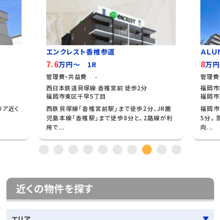
エンクレスト香椎参道
ＡＬＵ
7.6
8
万円～ 1R
万円
管理費・共益費 -
管理費
西日本鉄道貝塚線 香椎宮前 徒歩2分
福岡市
福岡市東区千早5丁目
福岡市
リア近く
西鉄貝塚線「香椎宮前駅」まで徒歩2分、JR鹿
福岡市
児島本線「香椎駅」まで徒歩8分と、2路線が利
5分。
用で...
向...
近くの物件を探す
エリア