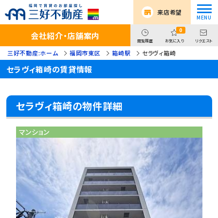
来店希望
0
会社紹介・店舗案内
閲覧履歴
お気に入り
リクエスト
三好不動産:ホーム
福岡市東区
箱崎駅
セラヴィ箱崎
セラヴィ箱崎の賃貸情報
セラヴィ箱崎の物件詳細
マンション