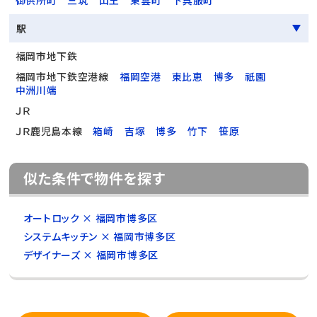
御供所町
三筑
山王
東雲町
下呉服町
駅
福岡市地下鉄
福岡市地下鉄空港線
福岡空港
東比恵
博多
祇園
中洲川端
ＪＲ
ＪＲ鹿児島本線
箱崎
吉塚
博多
竹下
笹原
似た条件で物件を探す
オートロック × 福岡市博多区
システムキッチン × 福岡市博多区
デザイナーズ × 福岡市博多区