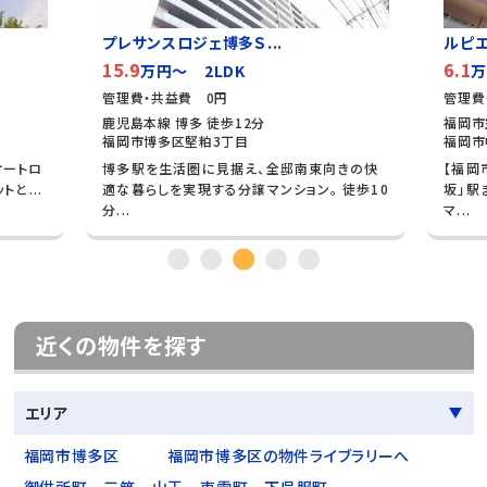
プレサンスロジェ博多Ｓ...
ルピ
15.9
6.1
万円～ 2LDK
万
管理費・共益費 0円
管理費
鹿児島本線 博多 徒歩12分
福岡市
福岡市博多区堅粕3丁目
福岡市
オートロ
博多駅を生活圏に見据え、全邸南東向きの快
【福岡
と...
適な暮らしを実現する分譲マンション。 徒歩10
坂」駅
分...
マ...
近くの物件を探す
エリア
福岡市博多区
福岡市博多区の物件ライブラリーへ