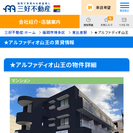
来店希望
0
会社紹介・店舗案内
閲覧履歴
お気に入り
リクエスト
三好不動産:ホーム
福岡市博多区
東比恵駅
★アルファディオ山王
★アルファディオ山王の賃貸情報
★アルファディオ山王の物件詳細
マンション