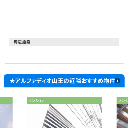
周辺施設
★アルファディオ山王の近隣おすすめ物件
マンション
マン