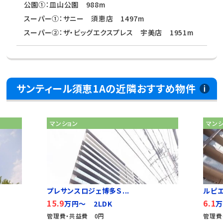
公園①：皿山公園 988m
スーパー①：サニー 須恵店 1497m
スーパー②：ザ・ビッグエクスプレス 宇美店 1951m
サンティール須恵1Aの近隣おすすめ物件
マンション
マン
プレサンスロジェ博多Ｓ...
ルピ
15.9
6.1
万円～ 2LDK
万
管理費・共益費 0円
管理費