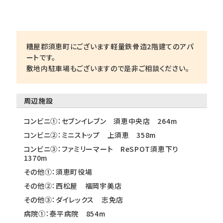
糟屋郡須恵町にございます軽量鉄骨造2階建てのアパ
ートです。
敷地内駐車場もございますので是非ご相談ください。
周辺施設
コンビニ①：セブンイレブン 須恵中央店 264m
コンビニ②：ミニストップ 上須恵 358m
コンビニ③：ファミリーマート ReSPOT須恵下り
1370m
その他①：須恵町役場
その他②：西松屋 福岡宇美店
その他③：ダイレックス 志免店
病院①：泰平病院 854m