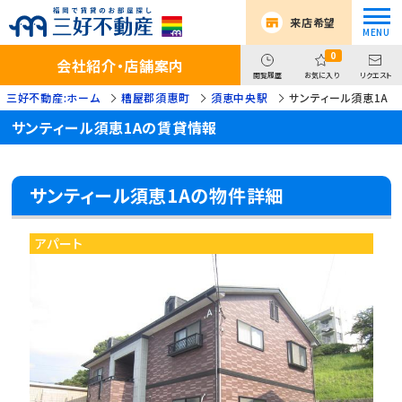
来店希望
0
会社紹介・店舗案内
閲覧履歴
お気に入り
リクエスト
三好不動産:ホーム
糟屋郡須惠町
須恵中央駅
サンティール須恵1A
サンティール須恵1Aの賃貸情報
サンティール須恵1Aの物件詳細
アパート