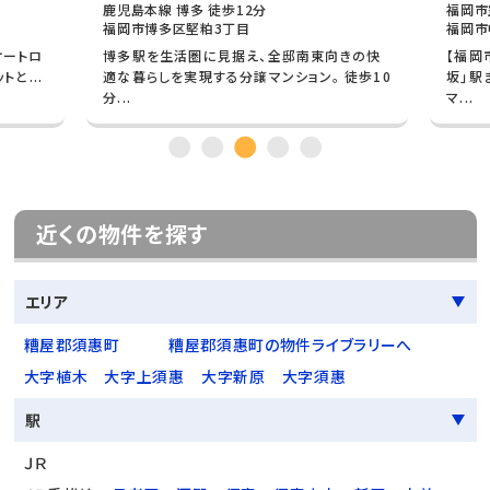
鹿児島本線 博多 徒歩12分
福岡市
福岡市博多区堅粕3丁目
福岡市
オートロ
博多駅を生活圏に見据え、全邸南東向きの快
【福岡
と...
適な暮らしを実現する分譲マンション。 徒歩10
坂」駅
分...
マ...
近くの物件を探す
エリア
糟屋郡須惠町
糟屋郡須惠町の物件ライブラリーへ
大字植木
大字上須惠
大字新原
大字須惠
駅
ＪＲ