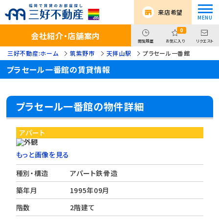
来店希望
0
会社紹介・店舗案内
閲覧履歴
お気に入り
リクエスト
三好不動産:ホーム
筑紫野市
天拝山駅
プラセール一番館
プラセール一番館の賃貸情報
プラセール一番館の物件詳細
アパート
もっと画像を見る
種別・構造
アパート鉄骨造
築年月
1995年09月
階数
2階建て