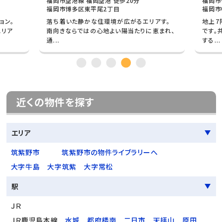
福岡市空港線 福岡空港 徒歩20分
福岡市
福岡市博多区東平尾2丁目
福岡市
ョン。
落ち着いた静かな住環境が広がるエリアす。
地上7
エリア
南向きならではの心地よい陽当たりに恵まれ、
です。
通...
する...
近くの物件を探す
エリア
筑紫野市
筑紫野市の物件ライブラリーへ
大字牛島
大字筑紫
大字常松
駅
ＪＲ
ＪＲ鹿児島本線
水城
都府楼南
二日市
天拝山
原田