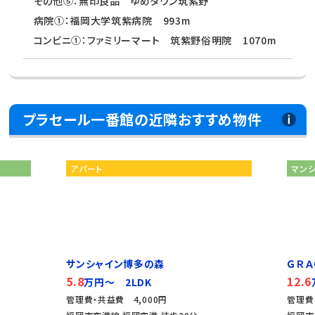
その他⑤：無印良品 ゆめタウン筑紫野
病院①：福岡大学筑紫病院 993m
コンビニ①：ファミリーマート 筑紫野俗明院 1070m
プラセール一番館の近隣おすすめ物件
アパート
マン
サンシャイン博多の森
ＧＲＡ
5.8
12.6
万円～ 2LDK
管理費・共益費 4,000円
管理費