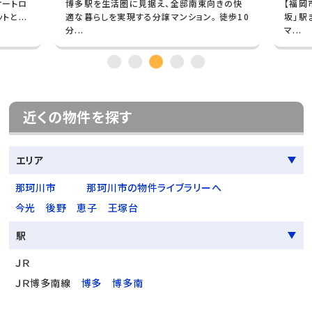
オートロ
博多駅を生活圏に見据え、全邸南東向きの快
【福岡
と...
適な暮らしを実現する分譲マンション。 徒歩10
坂」駅
分...
マ...
近くの物件を探す
エリア
那珂川市
那珂川市の物件ライブラリーへ
今光
後野
恵子
王塚台
駅
ＪＲ
ＪＲ博多南線
博多
博多南