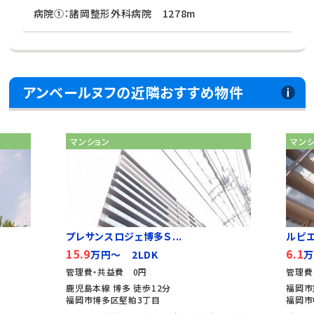
病院①：諸岡整形外科病院 1278m
アンベールヌフの近隣おすすめ物件
マンション
マン
プレサンスロジェ博多Ｓ...
ルピ
15.9
6.1
万円～ 2LDK
万
管理費・共益費 0円
管理費
鹿児島本線 博多 徒歩12分
福岡市
福岡市博多区堅粕3丁目
福岡市