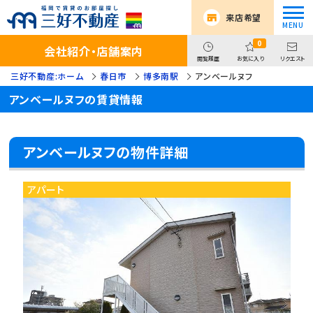
来店希望
0
会社紹介・店舗案内
閲覧履歴
お気に入り
リクエスト
三好不動産:ホーム
春日市
博多南駅
アンベールヌフ
アンベールヌフの賃貸情報
アンベールヌフの物件詳細
アパート