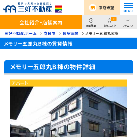
来店希望
0
会社紹介・店舗案内
閲覧履歴
お気に入り
リクエスト
三好不動産:ホーム
春日市
博多南駅
メモリー五郎丸Ｂ棟
メモリー五郎丸Ｂ棟の賃貸情報
メモリー五郎丸Ｂ棟の物件詳細
アパート