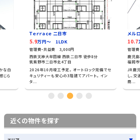
Ｔｅｒｒａｃｅ 二日市
メルロ
5.9
10.7
万円～ 1LDK
管理費・共益費 3,000円
管理費
西鉄天神大牟田線 西鉄二日市 徒歩8分
鹿児島
筑紫野市二日市北4丁目
福岡市
かな白
2026年10月竣工予定。 オートロック完備でセ
JR鹿
感じら
キュリティーも安心の3階建てアパート。 イン
し、交
タ...
商...
近くの物件を探す