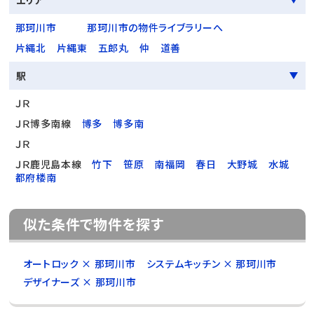
エリア
那珂川市
那珂川市の物件ライブラリーへ
片縄北
片縄東
五郎丸
仲
道善
駅
ＪＲ
ＪＲ博多南線
博多
博多南
ＪＲ
ＪＲ鹿児島本線
竹下
笹原
南福岡
春日
大野城
水城
都府楼南
似た条件で物件を探す
オートロック × 那珂川市
システムキッチン × 那珂川市
デザイナーズ × 那珂川市