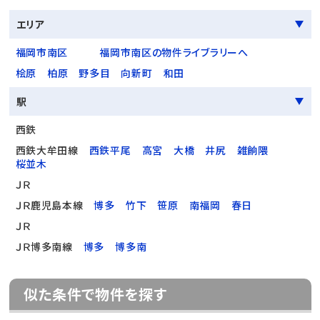
エリア
福岡市南区
福岡市南区の物件ライブラリーへ
桧原
柏原
野多目
向新町
和田
駅
西鉄
西鉄大牟田線
西鉄平尾
高宮
大橋
井尻
雑餉隈
桜並木
ＪＲ
ＪＲ鹿児島本線
博多
竹下
笹原
南福岡
春日
ＪＲ
ＪＲ博多南線
博多
博多南
似た条件で物件を探す