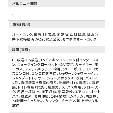
バルコニー面積
-
設備(共用)
オートロック、専用ゴミ置場、宅配BOX、駐輪場、排水公
共下水接続済、電気、水道公営、モニタ付オートロック
設備(専有)
BS放送、CS放送、TVドアホン、TVモニタ付インターフォ
ン、ウォークインクローゼット、追い焚き、カードキー、都
市ガス、システムキッチン、給湯、クローゼット、コンロガ
スコンロ付、コンロ口数三口、シャワー、シャワートイレ、
シャンプードレッサー、シューズボックス、収納、バストイ
レ別、洗濯機置き場室内有り、洗面所、独立洗面台、専用
庭、トイレ専用（水洗）、複層ガラス、バス専用、フローリン
グ、風呂一坪以上、床下収納、浴室乾燥、エアコン、オート
バス、脱衣所、暖房便座、24時間換気システム、角部屋、
24時間セキュリティ、カウンターキッチン、地上デジタル
放送