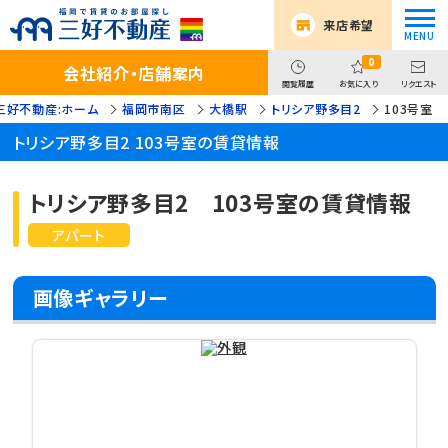
来店希望
0
会社紹介・店舗案内
閲覧履歴
お気に入り
リクエスト
三好不動産:ホーム
福岡市南区
大橋駅
トリシア野多目2
103号室
トリシア野多目2 103号室の賃貸情報
トリシア野多目2 103号室の賃貸情報
アパート
画像ギャラリー