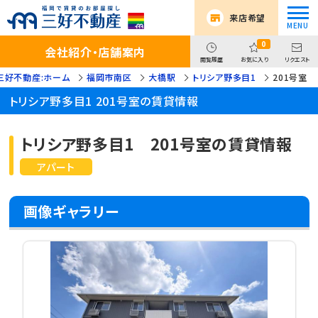
来店希望
0
会社紹介・店舗案内
閲覧履歴
お気に入り
リクエスト
三好不動産:ホーム
福岡市南区
大橋駅
トリシア野多目1
201号室
トリシア野多目1 201号室の賃貸情報
トリシア野多目1 201号室の賃貸情報
アパート
画像ギャラリー