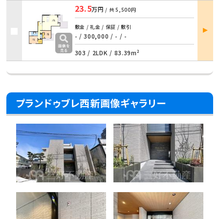
23.5
万円
/ 共
5,500円
部屋
敷金 / 礼金 / 保証 / 敷引
詳細
- / 300,000 / - / -
303 /
2LDK
/
83.39m²
プランドゥブレ西新画像ギャラリー