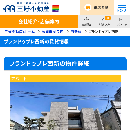
来店希望
0
会社紹介・店舗案内
閲覧履歴
お気に入り
リクエスト
三好不動産:ホーム
福岡市早良区
西新駅
プランドゥブレ西新
プランドゥブレ西新の賃貸情報
プランドゥブレ西新の物件詳細
アパート