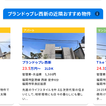
プランドゥブレ西新の近隣おすすめ物件
アパート
マン
プランドゥブレ西新
Ｔｈｅ 
23.5
24.3
万円～ 2LDK
管理費・共益費 5,500円
管理費
福岡市空港線 西新 徒歩6分
福岡市
福岡市早良区祖原
福岡市
近物件で
先進のライフスタイルを叶える次世代型の住ま
202
 太陽
いとして、地球環境にも日々の暮らしにも優し
様向け
い...
タ...