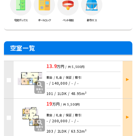
宅配ボックス
オートロック
ペット相談
都市ガス
空室一覧
13.9
万円
/ 共
5,500円
部屋
敷金 / 礼金 / 保証 / 敷引
詳細
- / 140,000 / - / -
101 /
1LDK
/
48.95m²
19
万円
/ 共
5,500円
部屋
敷金 / 礼金 / 保証 / 敷引
詳細
- / 200,000 / - / -
203 /
2LDK
/
63.52m²