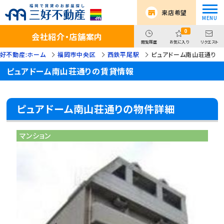
来店希望
0
会社紹介・店舗案内
閲覧履歴
お気に入り
リクエスト
好不動産:ホーム
福岡市中央区
西鉄平尾駅
ピュアドーム南山荘通り
ピュアドーム南山荘通りの賃貸情報
ピュアドーム南山荘通りの物件詳細
マンション