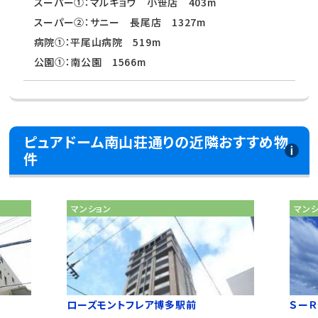
スーパー①：マルキョウ 小笹店 403m
スーパー②：サニー 長尾店 1327m
病院①：平尾山病院 519m
公園①：南公園 1566m
ピュアドーム南山荘通りの近隣おすすめ物
件
マンション
マン
ローズモントフレア博多駅前
ＳーＲ