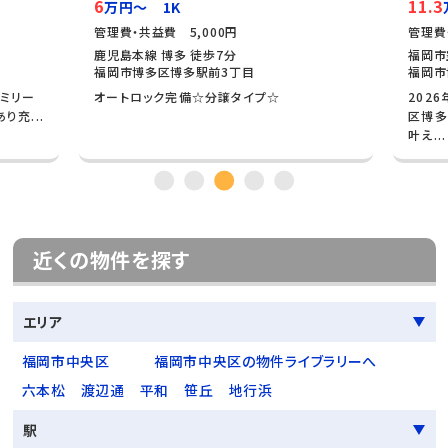
6
11.3
万円～ 1K
管理費・共益費 5,000円
管理費
鹿児島本線 博多 徒歩7分
福岡市
福岡市博多区博多駅前3丁目
福岡市
ァミリー
オートロック完備☆分譲タイプ☆
202
り充...
区博多
叶え...
近くの物件を探す
エリア
福岡市中央区
福岡市中央区の物件ライブラリーへ
六本松
渡辺通
平和
笹丘
地行浜
駅