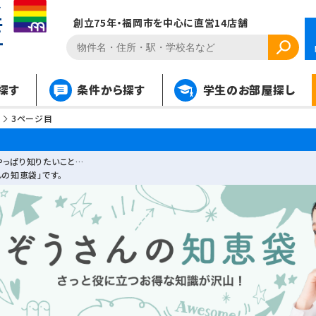
創立75年・福岡市を中心に直営14店舗
探す
条件から探す
学生のお部屋探し
3ページ目
やっぱり知りたいこと…
の知恵袋」です。