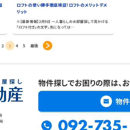
組
ロフトの使い勝手徹底検証！ロフトのメリットデメ
リット
料
※【最新情報】2月9日 一人暮らしのお部屋探しで見かける
「ロフト付き」の文字。気になっては…
2
3
4
5
最後
物件探しでお困りの際は、
お
物件
号
092-735-
8号