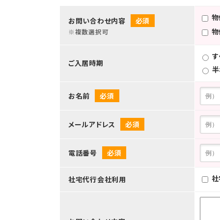
物
お問い合わせ内容
必須
物
※複数選択可
す
ご入居時期
半
お名前
必須
メールアドレス
必須
電話番号
必須
社
社宅代行会社利用