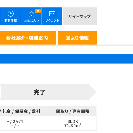
0
サイトマップ
閲覧履歴
お気に入り
リクエスト
会社紹介・店舗案内
耳より情報
完了
/ 礼金 / 保証金 / 敷引
間取り / 専有面積
- / 2ヶ月
3LDK
- / -
71.34m²