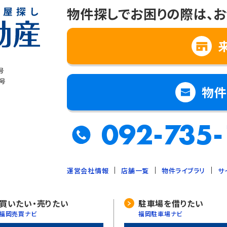
情報を第三者に提供することはありません。
物件探しでお困りの際は、
お
報の取扱いの全部又は一部を委託する場合
保護のために必要で、ご本人の同意を得ることが難しいとき
号
全な育成のために必要で、ご本人の同意を得ることが難しいとき
8号
物件
力する場合で、ご本人の同意を得ることによって支障を及ぼすおそれがあ
よる事業の承継に伴って個人情報を提供する場合で、承継前の利用目的
092-735-
運営会社情報
店舗一覧
物件ライブラリ
サ
範囲内において、個人情報の取扱いの全部又は一部を委託する場合があり
、委託先との間で必要な契約を締結し、適切な管理･監査を行います。
買いたい・売りたい
駐車場を借りたい
福岡売買ナビ
福岡駐車場ナビ