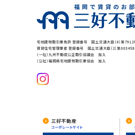
当社は、下記の場合を除いて個人
1. ご本人の同意がある場合
2. 法令に基づく場合
3. 利用目的の範囲内で個人情
4. 人の生命、身体又は財産の
宅地建物取引業免許 登録番号 国土交通大臣（4）第7912
5. 公衆衛生の向上、児童の健
賃貸住宅管理業者 登録番号 国土交通大臣（2）第00345
（一社）九州不動産公正取引協議会 加入
6. 国や地方公共団体などに協
（公社）福岡県宅地建物取引業協会 加入
7. 合併又は譲渡などの事由に
4. 個人情報の外部委託
当社は、利用目的の達成に必要な
委託先の選定には厳正な基準を設け
三好不動産
コーポレートサイト