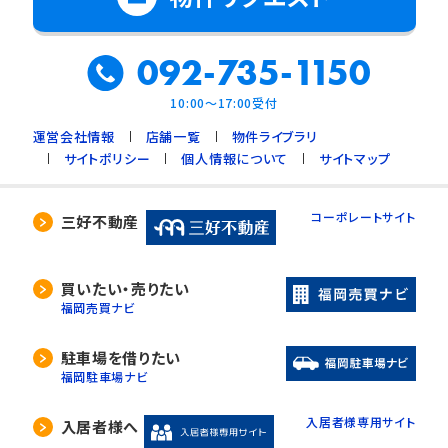
5. 公衆衛生の向上、児童の健全な育成のために必
要で、ご本人の同意を得ることが難しいとき
092-735-1150
6. 国や地方公共団体などに協力する場合で、ご本人
の同意を得ることによって支障を及ぼすおそれがあ
10:00～17:00受付
るとき
運営会社情報
店舗一覧
物件ライブラリ
7. 合併又は譲渡などの事由による事業の承継に伴
サイトポリシー
個人情報について
サイトマップ
って個人情報を提供する場合で、承継前の利用目的
の範囲内で個人情報を取り扱うとき
コーポレートサイト
三好不動産
4. 個人情報の外部委託
当社は、利用目的の達成に必要な範囲内において、個
買いたい・売りたい
人情報の取扱いの全部又は一部を委託する場合があ
福岡売買ナビ
ります。
委託先の選定には厳正な基準を設け、委託先との間で
駐車場を借りたい
必要な契約を締結し、適切な管理･監査を行います。
福岡駐車場ナビ
入居者様専用サイト
入居者様へ
5. 開示等の請求について