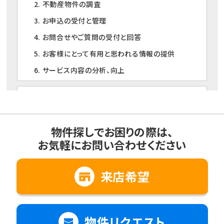
2. 不動産物件の調査
3. お申込の受付と管理
4. お問合せやご質問の受付と回答
5. お客様にとって有用と思われる情報の提供
6. サービス内容の分析、向上
3. 個人情報の第三者への提供について
当社は、下記の場合を除いて個人情報を第三者に提供
することはありません。
物件探しでお困りの際は、
1. ご本人の同意がある場合
お気軽にお問い合わせください
2. 法令に基づく場合
3. 利用目的の範囲内で個人情報の取扱いの全部又
来店希望
は一部を委託する場合
4. 人の生命、身体又は財産の保護のために必要で、
ご本人の同意を得ることが難しいとき
物件リクエスト