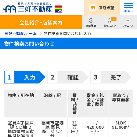
来店希望
0
会社紹介・店舗案内
閲覧履歴
お気に入り
リクエスト
三好不動産:ホーム
物件検索お問い合わせ 入力
物件検索お問い合わせ
入力
確認
完了
物件 / 所在地
沿線 / 駅
賃
敷金 / 礼
間取り /
料 /
金 / 保証
専有面積
共
金 / 敷引
益
費
室見４丁目戸
福岡市空港
21
- /
3LDK
建てＤ棟 D
線 室見
万
420,000
91.06m²
福岡県福岡市
駅 徒歩4
円 /
- / -
早良区室見４
分
-